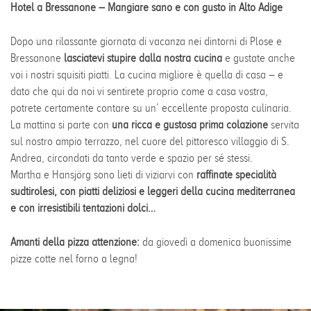
Hotel a Bressanone – Mangiare sano e con gusto in Alto Adige
Dopo una rilassante giornata di vacanza nei dintorni di Plose e
Bressanone
lasciatevi stupire dalla nostra cucina
e gustate anche
voi i nostri squisiti piatti. La cucina migliore è quella di casa – e
dato che qui da noi vi sentirete proprio come a casa vostra,
potrete certamente contare su un’ eccellente proposta culinaria.
La mattina si parte con
una ricca e gustosa prima colazione
servita
sul nostro ampio terrazzo, nel cuore del pittoresco villaggio di S.
Andrea, circondati da tanto verde e spazio per sé stessi.
Martha e Hansjörg sono lieti di viziarvi con
raffinate specialità
sudtirolesi, con piatti deliziosi e leggeri della cucina mediterranea
e con irresistibili tentazioni dolci…
Amanti della pizza attenzione:
da giovedì a domenica
buonissime
pizze cotte nel forno a legna!