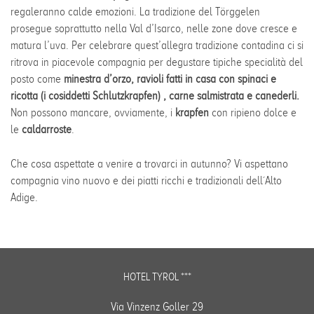
regaleranno calde emozioni. La tradizione del Törggelen
prosegue soprattutto nella Val d’Isarco, nelle zone dove cresce e
matura l’uva. Per celebrare quest’allegra tradizione contadina ci si
ritrova in piacevole compagnia per degustare tipiche specialità del
posto come
minestra d’orzo, ravioli fatti in casa con spinaci e
ricotta (i cosiddetti Schlutzkrapfen) , carne salmistrata e canederli.
Non possono mancare, ovviamente, i
krapfen
con ripieno dolce e
le
caldarroste
.
Che cosa aspettate a venire a trovarci in autunno? Vi aspettano
compagnia vino nuovo e dei piatti ricchi e tradizionali dell´Alto
Adige.
HOTEL TYROL ***
Via Vinzenz Goller 29