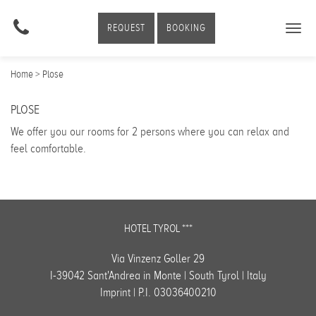
REQUEST
BOOKING
Togg
navig
Home
> Plose
PLOSE
We offer you our rooms for 2 persons where you can relax and
feel comfortable.
HOTEL TYROL ***
Via Vinzenz Goller 29
I-39042 Sant'Andrea in Monte | South Tyrol | Italy
Imprint
| P.I. 03036400210